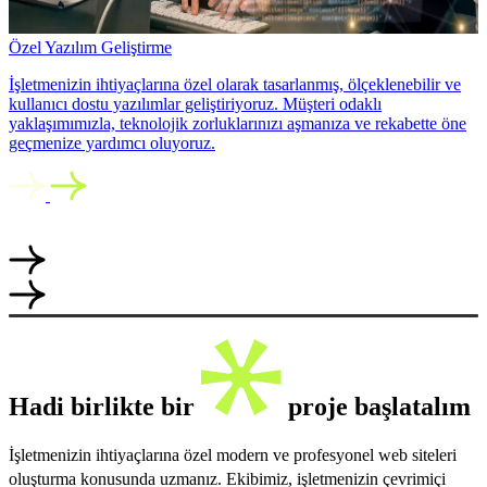
Özel Yazılım Geliştirme
İşletmenizin ihtiyaçlarına özel olarak tasarlanmış, ölçeklenebilir ve
kullanıcı dostu yazılımlar geliştiriyoruz. Müşteri odaklı
yaklaşımımızla, teknolojik zorluklarınızı aşmanıza ve rekabette öne
geçmenize yardımcı oluyoruz.
Hadi birlikte bir
proje başlatalım
İşletmenizin ihtiyaçlarına özel modern ve profesyonel web siteleri
oluşturma konusunda uzmanız. Ekibimiz, işletmenizin çevrimiçi