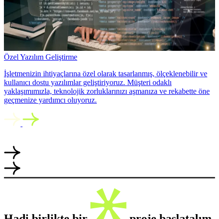
Özel Yazılım Geliştirme
İşletmenizin ihtiyaçlarına özel olarak tasarlanmış, ölçeklenebilir ve
kullanıcı dostu yazılımlar geliştiriyoruz. Müşteri odaklı
yaklaşımımızla, teknolojik zorluklarınızı aşmanıza ve rekabette öne
geçmenize yardımcı oluyoruz.
Hadi birlikte bir
proje başlatalım