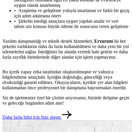
uygun olarak tasarlanmış
Araştırma ve geliştirme yoluyla tasarlanan ve farklı bir geçiş
için adım adaimana öneri
Şirketin istedigi amaçlara uygun yapılan analiz ve veri
tahsis söz konusu büyük ödeme ile sonucunu veren geliştirme
Yazılım danışmanlığı ve teknik destek hizmetleri,
Erzurum
’da her
şirketin varlıklarını daha da fazla kullanabilmesi ve daha yeni bir yol
izlemelerini sağlar. İstedğinizi bu alanda verimli hale getirin ve daha
fazla zayıflık birimlerinde diğer alanlar için işlem yapmayınız.
Bu içerik yapay zeka tarafından oluşturulmuştur ve yalnızca
bilgilendirme amaçlıdır. İçeriğin doğruluğu, güncelliği veya
eksiksizliği garanti edilmez. Okuyucuların, içerikte yer alan bilgileri
kullanmadan önce profesyonel bir danışmana başvurmaları önerilir.
metlerimiz
İletişim
English
Siz de işletmenize özel bir çözüm arıyorsanız, bizimle iletişime geçin
ve geleceğe bugünden adım atın!
Daha fazla bilgi için bize ulaşın