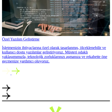
Özel Yazılım Geliştirme
İşletmenizin ihtiyaçlarına özel olarak tasarlanmış, ölçeklenebilir ve
kullanıcı dostu yazılımlar geliştiriyoruz. Müşteri odaklı
yaklaşımımızla, teknolojik zorluklarınızı aşmanıza ve rekabette öne
geçmenize yardımcı oluyoruz.