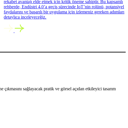
rekabet avantajı elde etmek için kritik öneme sahiptir. Bu kapsamlı
rehberde, Endüstri 4.0’a geçiş sürecinde IoT’nin rolünü, potansiyel
faydalarını ve başarılı bir uygulama için izlemeniz gereken adımları
detaylıca inceleyeceğiz.
 çıkmasını sağlayacak pratik ve görsel açıdan etkileyici tasarım