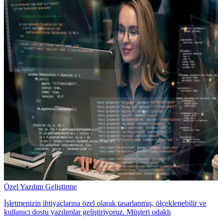
Özel Yazılım Geliştirme
İşletmenizin ihtiyaçlarına özel olarak tasarlanmış, ölçeklenebilir ve
kullanıcı dostu yazılımlar geliştiriyoruz. Müşteri odaklı