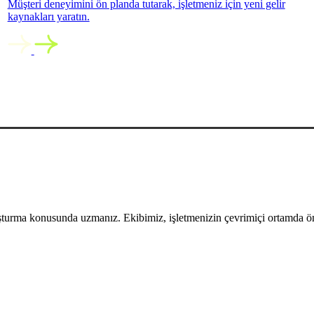
Müşteri deneyimini ön planda tutarak, işletmeniz için yeni gelir
kaynakları yaratın.
uşturma konusunda uzmanız. Ekibimiz, işletmenizin çevrimiçi ortamda öne