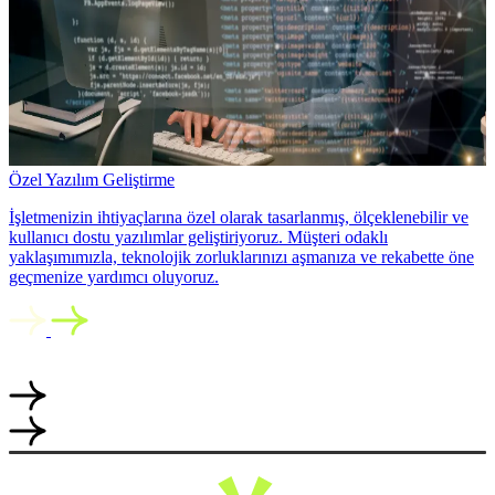
Özel Yazılım Geliştirme
İşletmenizin ihtiyaçlarına özel olarak tasarlanmış, ölçeklenebilir ve
kullanıcı dostu yazılımlar geliştiriyoruz. Müşteri odaklı
yaklaşımımızla, teknolojik zorluklarınızı aşmanıza ve rekabette öne
geçmenize yardımcı oluyoruz.