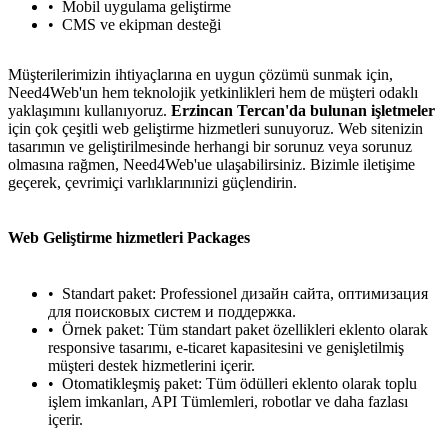
Mobil uygulama geliştirme
CMS ve ekipman desteği
Müşterilerimizin ihtiyaçlarına en uygun çözümü sunmak için,
Need4Web'un hem teknolojik yetkinlikleri hem de müşteri odaklı
yaklaşımını kullanıyoruz.
Erzincan Tercan'da bulunan işletmeler
için çok çeşitli web geliştirme hizmetleri sunuyoruz. Web sitenizin
tasarımın ve geliştirilmesinde herhangi bir sorunuz veya sorunuz
olmasına rağmen, Need4Web'ue ulaşabilirsiniz. Bizimle iletişime
geçerek, çevrimiçi varlıklarınınizi güçlendirin.
Web Geliştirme hizmetleri Packages
Standart paket: Professionel дизайн сайта, оптимизация
для поисковых систем и поддержка.
Örnek paket: Tüm standart paket özellikleri eklento olarak
responsive tasarımı, e-ticaret kapasitesini ve genişletilmiş
müşteri destek hizmetlerini içerir.
Otomatikleşmiş paket: Tüm ödülleri eklento olarak toplu
işlem imkanları, API Tümlemleri, robotlar ve daha fazlası
içerir.