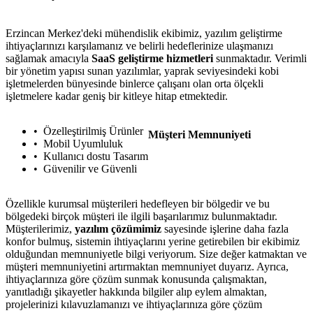
Erzincan Merkez'deki mühendislik ekibimiz, yazılım geliştirme
ihtiyaçlarınızı karşılamanız ve belirli hedeflerinize ulaşmanızı
sağlamak amacıyla
SaaS geliştirme hizmetleri
sunmaktadır. Verimli
bir yönetim yapısı sunan yazılımlar, yaprak seviyesindeki kobi
işletmelerden bünyesinde binlerce çalışanı olan orta ölçekli
işletmelere kadar geniş bir kitleye hitap etmektedir.
Özelleştirilmiş Ürünler
Müşteri Memnuniyeti
Mobil Uyumluluk
Kullanıcı dostu Tasarım
Güvenilir ve Güvenli
Özellikle kurumsal müşterileri hedefleyen bir bölgedir ve bu
bölgedeki birçok müşteri ile ilgili başarılarımız bulunmaktadır.
Müşterilerimiz,
yazılım çözümimiz
sayesinde işlerine daha fazla
konfor bulmuş, sistemin ihtiyaçlarını yerine getirebilen bir ekibimiz
olduğundan memnuniyetle bilgi veriyorum. Size değer katmaktan ve
müşteri memnuniyetini artırmaktan memnuniyet duyarız. Ayrıca,
ihtiyaçlarınıza göre çözüm sunmak konusunda çalışmaktan,
yanıtladığı şikayetler hakkında bilgiler alıp eylem almaktan,
projelerinizi kılavuzlamanızı ve ihtiyaçlarınıza göre çözüm