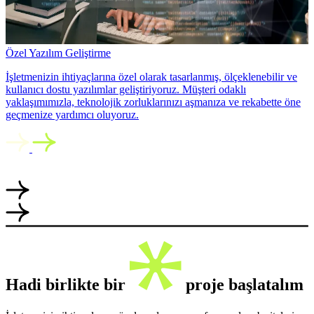
Özel Yazılım Geliştirme
İşletmenizin ihtiyaçlarına özel olarak tasarlanmış, ölçeklenebilir ve
kullanıcı dostu yazılımlar geliştiriyoruz. Müşteri odaklı
yaklaşımımızla, teknolojik zorluklarınızı aşmanıza ve rekabette öne
geçmenize yardımcı oluyoruz.
Hadi birlikte bir
proje başlatalım