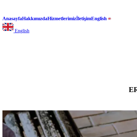
Anasayfa
Hakkımızda
Hizmetlerimiz
İletişim
English
English
ER