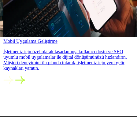
Mobil Uygulama Geliştirme
İşletmeniz için özel olarak tasarlanmış, kullanıcı dostu ve SEO
uyumlu mobil uygulamalar ile dijital dönüşümünüzü hızlandırın.
Müşteri deneyimini ön planda tutarak, işletmeniz için yeni gelir
kaynakları yaratın.