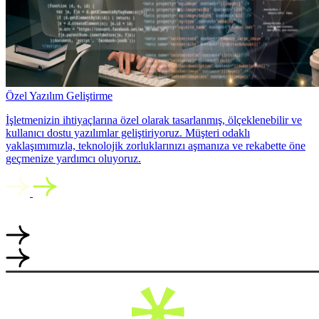
Özel Yazılım Geliştirme
İşletmenizin ihtiyaçlarına özel olarak tasarlanmış, ölçeklenebilir ve
kullanıcı dostu yazılımlar geliştiriyoruz. Müşteri odaklı
yaklaşımımızla, teknolojik zorluklarınızı aşmanıza ve rekabette öne
geçmenize yardımcı oluyoruz.