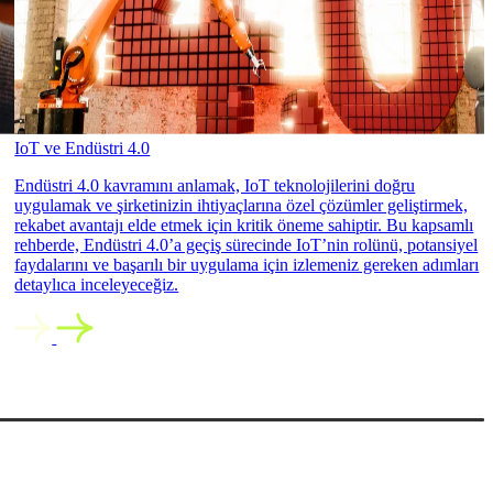
IoT ve Endüstri 4.0
Endüstri 4.0 kavramını anlamak, IoT teknolojilerini doğru
uygulamak ve şirketinizin ihtiyaçlarına özel çözümler geliştirmek,
rekabet avantajı elde etmek için kritik öneme sahiptir. Bu kapsamlı
rehberde, Endüstri 4.0’a geçiş sürecinde IoT’nin rolünü, potansiyel
faydalarını ve başarılı bir uygulama için izlemeniz gereken adımları
detaylıca inceleyeceğiz.