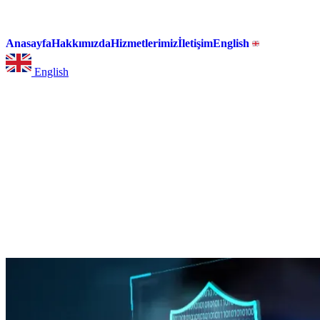
Anasayfa
Hakkımızda
Hizmetlerimiz
İletişim
English
English