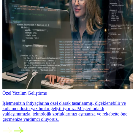
Özel Yazılım Geliştirme
İşletmenizin ihtiyaçlarına özel olarak tasarlanmış, ölçeklenebilir ve
kullanıcı dostu yazılımlar geliştiriyoruz. Müşteri odaklı
yaklaşımımızla, teknolojik zorluklarınızı aşmanıza ve rekabette öne
geçmenize yardımcı oluyoruz.