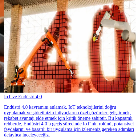
IoT ve Endüstri 4.0
Endüstri 4.0 kavramını anlamak, IoT teknolojilerini doğru
uygulamak ve şirketinizin ihtiyaçlarına özel çözümler geliştirmek,
rekabet avantajı elde etmek için kritik öneme sahiptir. Bu kapsamlı
rehberde, Endüstri 4.0’a geçiş sürecinde IoT’nin rolünü, potansiyel
faydalarını ve başarılı bir uygulama için izlemeniz gereken adımları
detaylıca inceleyeceğiz.