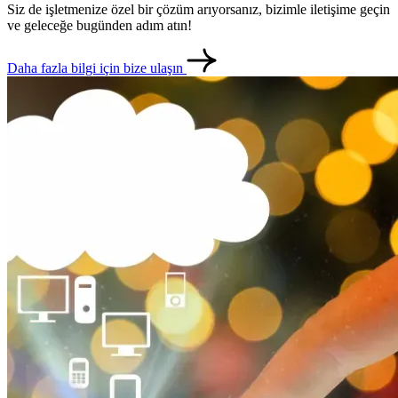
Siz de işletmenize özel bir çözüm arıyorsanız, bizimle iletişime geçin
ve geleceğe bugünden adım atın!
Daha fazla bilgi için bize ulaşın
metlerimiz
İletişim
English