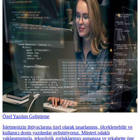
Özel Yazılım Geliştirme
İşletmenizin ihtiyaçlarına özel olarak tasarlanmış, ölçeklenebilir ve
kullanıcı dostu yazılımlar geliştiriyoruz. Müşteri odaklı
yaklaşımımızla, teknolojik zorluklarınızı aşmanıza ve rekabette öne