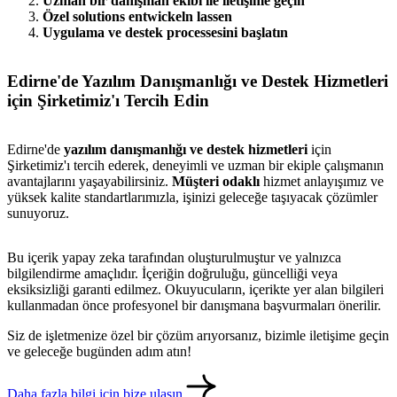
Uzman bir danışman ekibi ile iletişime geçin
Özel solutions entwickeln lassen
Uygulama ve destek processesini başlatın
Edirne'de Yazılım Danışmanlığı ve Destek Hizmetleri
için Şirketimiz'ı Tercih Edin
Edirne'de
yazılım danışmanlığı ve destek hizmetleri
için
Şirketimiz'ı tercih ederek, deneyimli ve uzman bir ekiple çalışmanın
avantajlarını yaşayabilirsiniz.
Müşteri odaklı
hizmet anlayışımız ve
yüksek kalite standartlarımızla, işinizi geleceğe taşıyacak çözümler
sunuyoruz.
Bu içerik yapay zeka tarafından oluşturulmuştur ve yalnızca
bilgilendirme amaçlıdır. İçeriğin doğruluğu, güncelliği veya
eksiksizliği garanti edilmez. Okuyucuların, içerikte yer alan bilgileri
metlerimiz
İletişim
English
kullanmadan önce profesyonel bir danışmana başvurmaları önerilir.
Siz de işletmenize özel bir çözüm arıyorsanız, bizimle iletişime geçin
ve geleceğe bugünden adım atın!
Daha fazla bilgi için bize ulaşın