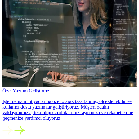
Özel Yazılım Geliştirme
İşletmenizin ihtiyaçlarına özel olarak tasarlanmış, ölçeklenebilir ve
kullanıcı dostu yazılımlar geliştiriyoruz. Müşteri odaklı
yaklaşımımızla, teknolojik zorluklarınızı aşmanıza ve rekabette öne
geçmenize yardımcı oluyoruz.