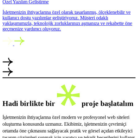
Özel Yazılım Geliştirme
İşletmenizin ihtiyaçlarına özel olarak tasarlanmış, ölçeklenebilir ve
kullanıcı dostu yazılımlar geliştiriyoruz. Müşteri odaklı
yaklaşımımızla, teknolojik zorluklarınızı aşmanıza ve rekabette öne
geçmenize yardımcı oluyoruz.
Hadi birlikte bir
proje başlatalım
İşletmenizin ihtiyaçlarına özel modern ve profesyonel web siteleri
oluşturma konusunda uzmanız. Ekibimiz, işletmenizin çevrimiçi
ortamda öne çıkmasını sağlayacak pratik ve görsel açıdan etkileyici
tasarım çözümleri sunmak için yaratıcı ve teknik becerilerini kullanır.