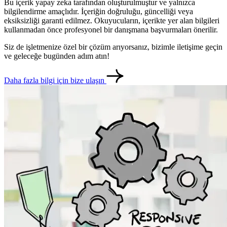
Bu içerik yapay zeka tarafından oluşturulmuştur ve yalnızca
bilgilendirme amaçlıdır. İçeriğin doğruluğu, güncelliği veya
eksiksizliği garanti edilmez. Okuyucuların, içerikte yer alan bilgileri
kullanmadan önce profesyonel bir danışmana başvurmaları önerilir.
Siz de işletmenize özel bir çözüm arıyorsanız, bizimle iletişime geçin
ve geleceğe bugünden adım atın!
Daha fazla bilgi için bize ulaşın
metlerimiz
İletişim
English