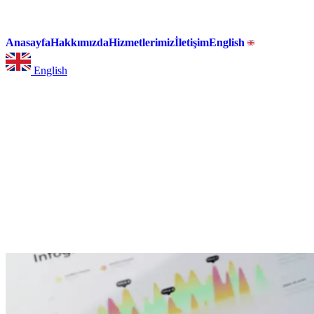
Anasayfa
Hakkımızda
Hizmetlerimiz
İletişim
English
English