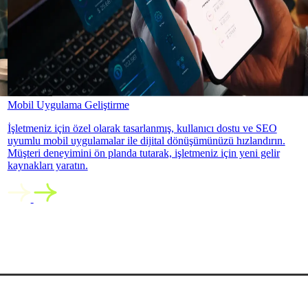
Mobil Uygulama Geliştirme
İşletmeniz için özel olarak tasarlanmış, kullanıcı dostu ve SEO
uyumlu mobil uygulamalar ile dijital dönüşümünüzü hızlandırın.
Müşteri deneyimini ön planda tutarak, işletmeniz için yeni gelir
kaynakları yaratın.