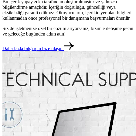
Bu içerik yapay zeka tarafından oluşturulmuştur ve yalnızca
bilgilendirme amaçlıdır. İçeriğin doğruluğu, güncelliği veya
eksiksizliği garanti edilmez. Okuyucuların, içerikte yer alan bilgileri
kullanmadan önce profesyonel bir danışmana başvurmaları önerilir.
Siz de işletmenize özel bir çözüm arıyorsanız, bizimle iletişime geçin
ve geleceğe bugünden adım atın!
Daha fazla bilgi için bize ulaşın
metlerimiz
İletişim
English