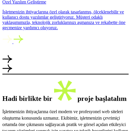
Özel Yazılım Geliştirme
İşletmenizin ihtiyaçlarına özel olarak tasarlanmış, ölçeklenebilir ve
kullanıcı dostu yazılımlar geliştiriyoruz. Müşteri odaklı
yaklaşımımızla, teknolojik zorluklarınızı aşmanıza ve rekabette öne
geçmenize yardımcı oluyoruz.
Hadi birlikte bir
proje başlatalım
İşletmenizin ihtiyaçlarına özel modern ve profesyonel web siteleri
oluşturma konusunda uzmanız. Ekibimiz, işletmenizin çevrimiçi
ortamda öne çıkmasını sağlayacak pratik ve görsel açıdan etkileyici
tasarım çözümleri sunmak için yaratıcı ve teknik becerilerini kullanır.