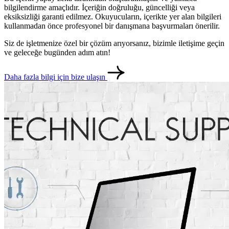
bilgilendirme amaçlıdır. İçeriğin doğruluğu, güncelliği veya
eksiksizliği garanti edilmez. Okuyucuların, içerikte yer alan bilgileri
kullanmadan önce profesyonel bir danışmana başvurmaları önerilir.
Siz de işletmenize özel bir çözüm arıyorsanız, bizimle iletişime geçin
ve geleceğe bugünden adım atın!
Daha fazla bilgi için bize ulaşın
metlerimiz
İletişim
English