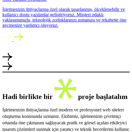
İşletmenizin ihtiyaçlarına özel olarak tasarlanmış, ölçeklenebilir ve
kullanıcı dostu yazılımlar geliştiriyoruz. Müşteri odaklı
yaklaşımımızla, teknolojik zorluklarınızı aşmanıza ve rekabette öne
geçmenize yardımcı oluyoruz.
Hadi birlikte bir
proje başlatalım
İşletmenizin ihtiyaçlarına özel modern ve profesyonel web siteleri
oluşturma konusunda uzmanız. Ekibimiz, işletmenizin çevrimiçi
ortamda öne çıkmasını sağlayacak pratik ve görsel açıdan etkileyici
tasarım çözümleri sunmak için yaratıcı ve teknik becerilerini kullanır.