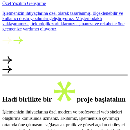
Özel Yazılım Geliştirme
İşletmenizin ihtiyaçlarına özel olarak tasarlanmış, ölçeklenebilir ve
kullanıcı dostu yazılımlar geliştiriyoruz. Müşteri odaklı
yaklaşımımızla, teknolojik zorluklarınızı aşmanıza ve rekabette öne
geçmenize yardımcı oluyoruz.
Hadi birlikte bir
proje başlatalım
İşletmenizin ihtiyaçlarına özel modern ve profesyonel web siteleri
oluşturma konusunda uzmanız. Ekibimiz, işletmenizin çevrimiçi
ortamda öne çıkmasını sağlayacak pratik ve görsel açıdan etkileyici