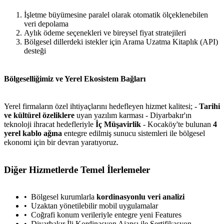
İşletme büyümesine paralel olarak otomatik ölçeklenebilen
veri depolama
Aylık ödeme seçenekleri ve bireysel fiyat stratejileri
Bölgesel dillerdeki istekler için Arama Uzatma Kitaplık (API)
desteği
Bölgeselliğimiz ve Yerel Ekosistem Bağları
Yerel firmaların özel ihtiyaçlarını hedefleyen hizmet kalitesi; -
Tarihi
ve kültürel özeliklere
uyan yazılım karması - Diyarbakır'ın
teknoloji ihracat hedefleriyle
İç Müşavirlik
- Kocaköy'te bulunan
4
yerel kablo ağına
entegre edilmiş sunucu sistemleri ile bölgesel
ekonomi için bir devran yaratıyoruz.
Diğer Hizmetlerde Temel İlerlemeler
Bölgesel kurumlarla
kordinasyonlu veri analizi
Uzaktan yönetilebilir mobil uygulamalar
metlerimiz
İletişim
English
Coğrafi konum verileriyle entegre yeni Features
Diyarbakır İli Kordinasyon Ajansı ile Sertifikasyon