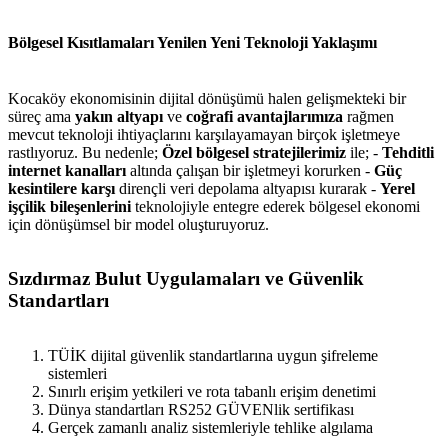
Bölgesel Kısıtlamaları Yenilen Yeni Teknoloji Yaklaşımı
Kocaköy ekonomisinin dijital dönüşümü halen gelişmekteki bir
süreç ama
yakın altyapı
ve
coğrafi avantajlarımıza
rağmen
mevcut teknoloji ihtiyaçlarını karşılayamayan birçok işletmeye
rastlıyoruz. Bu nedenle;
Özel bölgesel stratejilerimiz
ile; -
Tehditli
internet kanalları
altında çalışan bir işletmeyi korurken -
Güç
kesintilere karşı
dirençli veri depolama altyapısı kurarak -
Yerel
işçilik bileşenlerini
teknolojiyle entegre ederek bölgesel ekonomi
için dönüşümsel bir model oluşturuyoruz.
Sızdırmaz Bulut Uygulamaları ve Güvenlik
Standartları
TÜİK dijital güvenlik standartlarına uygun şifreleme
sistemleri
Sınırlı erişim yetkileri ve rota tabanlı erişim denetimi
Dünya standartları RS252 GÜVENlik sertifikası
Gerçek zamanlı analiz sistemleriyle tehlike algılama