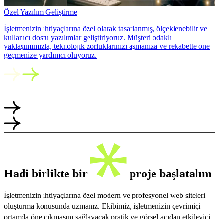
Özel Yazılım Geliştirme
İşletmenizin ihtiyaçlarına özel olarak tasarlanmış, ölçeklenebilir ve
kullanıcı dostu yazılımlar geliştiriyoruz. Müşteri odaklı
yaklaşımımızla, teknolojik zorluklarınızı aşmanıza ve rekabette öne
geçmenize yardımcı oluyoruz.
Hadi birlikte bir
proje başlatalım
İşletmenizin ihtiyaçlarına özel modern ve profesyonel web siteleri
oluşturma konusunda uzmanız. Ekibimiz, işletmenizin çevrimiçi
ortamda öne çıkmasını sağlayacak pratik ve görsel açıdan etkileyici