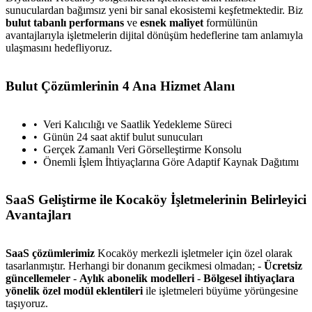
sunuculardan bağımsız yeni bir sanal ekosistemi keşfetmektedir. Biz
bulut tabanlı performans
ve
esnek maliyet
formülünün
avantajlarıyla işletmelerin dijital dönüşüm hedeflerine tam anlamıyla
ulaşmasını hedefliyoruz.
Bulut Çözümlerinin 4 Ana Hizmet Alanı
Veri Kalıcılığı ve Saatlik Yedekleme Süreci
Günün 24 saat aktif bulut sunucuları
Gerçek Zamanlı Veri Görselleştirme Konsolu
Önemli İşlem İhtiyaçlarına Göre Adaptif Kaynak Dağıtımı
SaaS Geliştirme ile Kocaköy İşletmelerinin Belirleyici
Avantajları
SaaS çözümlerimiz
Kocaköy merkezli işletmeler için özel olarak
tasarlanmıştır. Herhangi bir donanım gecikmesi olmadan; -
Ücretsiz
güncellemeler
-
Aylık abonelik modelleri
-
Bölgesel ihtiyaçlara
yönelik özel modül eklentileri
ile işletmeleri büyüme yörüngesine
taşıyoruz.