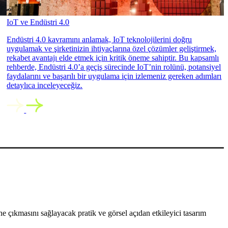
IoT ve Endüstri 4.0
Endüstri 4.0 kavramını anlamak, IoT teknolojilerini doğru
uygulamak ve şirketinizin ihtiyaçlarına özel çözümler geliştirmek,
rekabet avantajı elde etmek için kritik öneme sahiptir. Bu kapsamlı
rehberde, Endüstri 4.0’a geçiş sürecinde IoT’nin rolünü, potansiyel
faydalarını ve başarılı bir uygulama için izlemeniz gereken adımları
detaylıca inceleyeceğiz.
 çıkmasını sağlayacak pratik ve görsel açıdan etkileyici tasarım