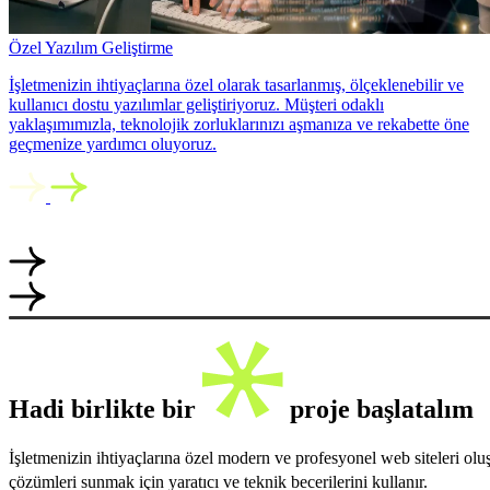
Özel Yazılım Geliştirme
İşletmenizin ihtiyaçlarına özel olarak tasarlanmış, ölçeklenebilir ve
kullanıcı dostu yazılımlar geliştiriyoruz. Müşteri odaklı
yaklaşımımızla, teknolojik zorluklarınızı aşmanıza ve rekabette öne
geçmenize yardımcı oluyoruz.
Hadi birlikte bir
proje başlatalım
İşletmenizin ihtiyaçlarına özel modern ve profesyonel web siteleri ol
çözümleri sunmak için yaratıcı ve teknik becerilerini kullanır.