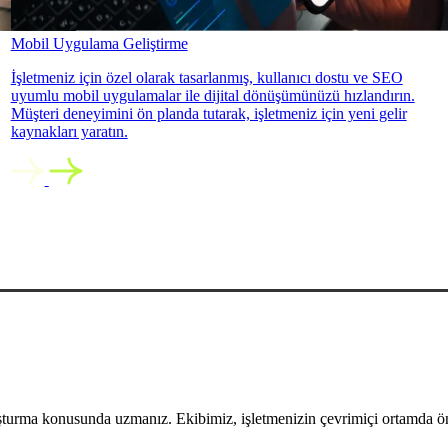
Mobil Uygulama Geliştirme
İşletmeniz için özel olarak tasarlanmış, kullanıcı dostu ve SEO
uyumlu mobil uygulamalar ile dijital dönüşümünüzü hızlandırın.
Müşteri deneyimini ön planda tutarak, işletmeniz için yeni gelir
kaynakları yaratın.
uşturma konusunda uzmanız. Ekibimiz, işletmenizin çevrimiçi ortamda öne