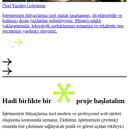
Özel Yazılım Geliştirme
İşletmenizin ihtiyaçlarına özel olarak tasarlanmış, ölçeklenebilir ve
kullanıcı dostu yazılımlar geliştiriyoruz. Müşteri odaklı
yaklaşımımızla, teknolojik zorluklarınızı aşmanıza ve rekabette öne
geçmenize yardımcı oluyoruz.
Hadi birlikte bir
proje başlatalım
İşletmenizin ihtiyaçlarına özel modern ve profesyonel web siteleri
oluşturma konusunda uzmanız. Ekibimiz, işletmenizin çevrimiçi
ortamda öne çıkmasını sağlayacak pratik ve görsel açıdan etkileyici