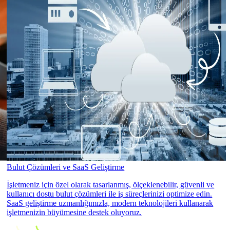
Bulut Çözümleri ve SaaS Geliştirme
İşletmeniz için özel olarak tasarlanmış, ölçeklenebilir, güvenli ve
kullanıcı dostu bulut çözümleri ile iş süreçlerinizi optimize edin.
SaaS geliştirme uzmanlığımızla, modern teknolojileri kullanarak
işletmenizin büyümesine destek oluyoruz.