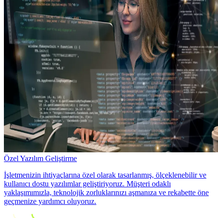
Özel Yazılım Geliştirme
İşletmenizin ihtiyaçlarına özel olarak tasarlanmış, ölçeklenebilir ve
kullanıcı dostu yazılımlar geliştiriyoruz. Müşteri odaklı
yaklaşımımızla, teknolojik zorluklarınızı aşmanıza ve rekabette öne
geçmenize yardımcı oluyoruz.