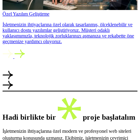
Özel Yazılım Geliştirme
İşletmenizin ihtiyaçlarına özel olarak tasarlanmış, ölçeklenebilir ve
kullanıcı dostu yazılımlar geliştiriyoruz. Müşteri odaklı
yaklaşımımızla, teknolojik zorluklarınızı aşmanıza ve rekabette öne
geçmenize yardımcı oluyoruz.
Hadi birlikte bir
proje başlatalım
İşletmenizin ihtiyaçlarına özel modern ve profesyonel web siteleri
oluşturma konusunda uzmanız. Ekibimiz, işletmenizin çevrimiçi