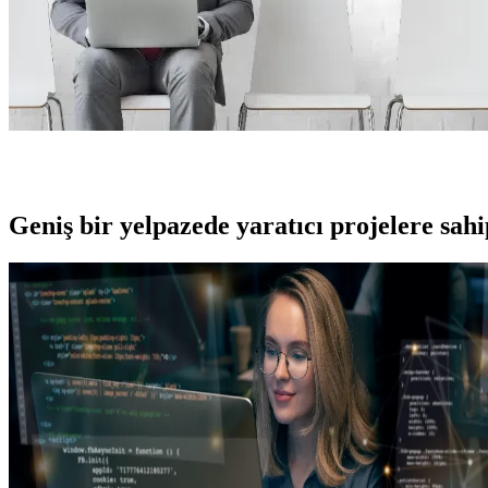
Geniş bir yelpazede yaratıcı projelere
sah