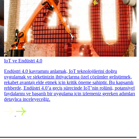
IoT ve Endüstri 4.0
Endüstri 4.0 kavramını anlamak, IoT teknolojilerini doğru
uygulamak ve şirketinizin ihtiyaçlarına özel çözümler geliştirmek,
rekabet avantajı elde etmek için kritik öneme sahiptir. Bu kapsamlı
rehberde, Endüstri 4.0’a geçiş sürecinde IoT’nin rolünü, potansiyel
faydalarını ve başarılı bir uygulama için izlemeniz gereken adımları
detaylıca inceleyeceğiz.