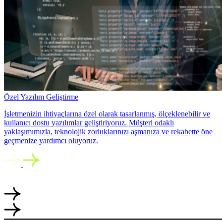
Özel Yazılım Geliştirme
İşletmenizin ihtiyaçlarına özel olarak tasarlanmış, ölçeklenebilir ve
kullanıcı dostu yazılımlar geliştiriyoruz. Müşteri odaklı
yaklaşımımızla, teknolojik zorluklarınızı aşmanıza ve rekabette öne
geçmenize yardımcı oluyoruz.