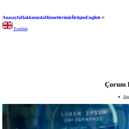
Anasayfa
Hakkımızda
Hizmetlerimiz
İletişim
English
English
Çorum D
An