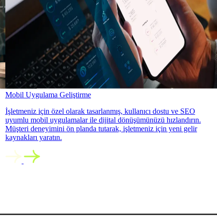
Mobil Uygulama Geliştirme
İşletmeniz için özel olarak tasarlanmış, kullanıcı dostu ve SEO
uyumlu mobil uygulamalar ile dijital dönüşümünüzü hızlandırın.
Müşteri deneyimini ön planda tutarak, işletmeniz için yeni gelir
kaynakları yaratın.