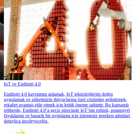
IoT ve Endüstri 4.0
Endüstri 4.0 kavramını anlamak, IoT teknolojilerini doğru
uygulamak ve şirketinizin ihtiyaçlarına özel çözümler geliştirmek,
rekabet avantajı elde etmek için kritik öneme sahiptir. Bu kapsamlı
rehberde, Endüstri 4.0’a geçiş sürecinde IoT’nin rolünü, potansiyel
faydalarını ve başarılı bir uygulama için izlemeniz gereken adımları
detaylıca inceleyeceğiz.