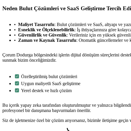
Neden Bulut Çözümleri ve SaaS Geliştirme Tercih Edi
Maliyet Tasarrufu
: Bulut çözümleri ve SaaS, altyapı ve yaz
Esneklik ve Ölçeklenebilirlik
: İş ihtiyaçlarınıza göre kolay
Güvenilirlik ve Güvenlik
: Verileriniz için en yüksek güvenl
Zaman ve Kaynak Tasarrufu
: Otomatik güncellemeler ve ke
Çorum Dodurga bölgesindeki işlerin dijital dönüşüm süreçlerini deste
sunmak bizim önceliğimizdir.
Özelleştirilmiş bulut çözümleri
Uygun maliyetli SaaS geliştirme
Yerel destek ve hızlı çözüm
Bu içerik yapay zeka tarafından oluşturulmuştur ve yalnızca bilgilendi
profesyonel bir danışmana başvurmaları önerilir.
Siz de işletmenize özel bir çözüm arıyorsanız, bizimle iletişime geçi