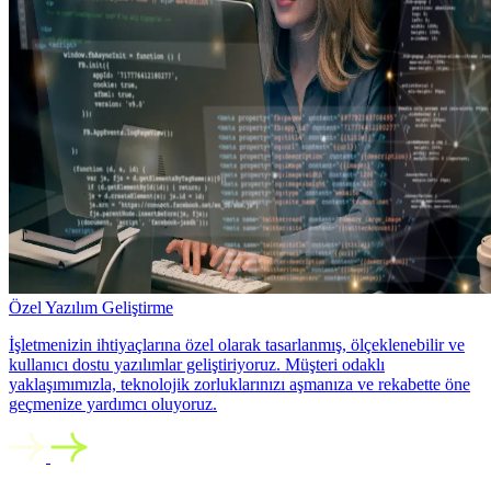
Özel Yazılım Geliştirme
İşletmenizin ihtiyaçlarına özel olarak tasarlanmış, ölçeklenebilir ve
kullanıcı dostu yazılımlar geliştiriyoruz. Müşteri odaklı
yaklaşımımızla, teknolojik zorluklarınızı aşmanıza ve rekabette öne
geçmenize yardımcı oluyoruz.