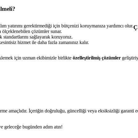
lmeli?
ılım yatırımı gerektirmediği için bütçenizi koruymanıza yardımcı olur.
Ç
ca ölçeklenebilen çözümler sunar.
ik standartlarını sağlayarak koruyoruz.
sintisiz hizmet ile daha fazla zamanınız kalır.
klemek için uzman ekibimizle birlikte
özelleştirilmiş çözümler
geliştir
rme amaçlıdır. İçeriğin doğruluğu, güncelliği veya eksiksizliği garanti 
n ve geleceğe bugünden adım atın!