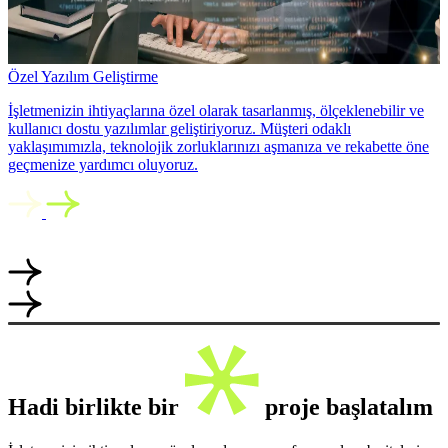
Özel Yazılım Geliştirme
İşletmenizin ihtiyaçlarına özel olarak tasarlanmış, ölçeklenebilir ve
kullanıcı dostu yazılımlar geliştiriyoruz. Müşteri odaklı
yaklaşımımızla, teknolojik zorluklarınızı aşmanıza ve rekabette öne
geçmenize yardımcı oluyoruz.
Hadi birlikte bir
proje başlatalım