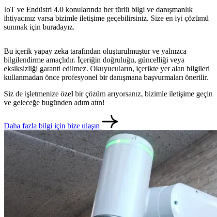
IoT ve Endüstri 4.0 konularında her türlü bilgi ve danışmanlık
ihtiyacınız varsa bizimle iletişime geçebilirsiniz. Size en iyi çözümü
sunmak için buradayız.
Bu içerik yapay zeka tarafından oluşturulmuştur ve yalnızca
bilgilendirme amaçlıdır. İçeriğin doğruluğu, güncelliği veya
eksiksizliği garanti edilmez. Okuyucuların, içerikte yer alan bilgileri
kullanmadan önce profesyonel bir danışmana başvurmaları önerilir.
Siz de işletmenize özel bir çözüm arıyorsanız, bizimle iletişime geçin
ve geleceğe bugünden adım atın!
metlerimiz
İletişim
English
Daha fazla bilgi için bize ulaşın