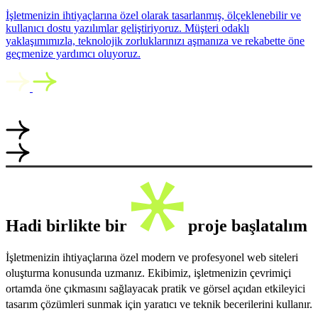
İşletmenizin ihtiyaçlarına özel olarak tasarlanmış, ölçeklenebilir ve
kullanıcı dostu yazılımlar geliştiriyoruz. Müşteri odaklı
yaklaşımımızla, teknolojik zorluklarınızı aşmanıza ve rekabette öne
geçmenize yardımcı oluyoruz.
Hadi birlikte bir
proje başlatalım
İşletmenizin ihtiyaçlarına özel modern ve profesyonel web siteleri
oluşturma konusunda uzmanız. Ekibimiz, işletmenizin çevrimiçi
ortamda öne çıkmasını sağlayacak pratik ve görsel açıdan etkileyici
tasarım çözümleri sunmak için yaratıcı ve teknik becerilerini kullanır.