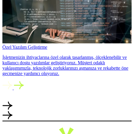
Özel Yazılım Geliştirme
İşletmenizin ihtiyaçlarına özel olarak tasarlanmış, ölçeklenebilir ve
kullanıcı dostu yazılımlar geliştiriyoruz. Müşteri odaklı
yaklaşımımızla, teknolojik zorluklarınızı aşmanıza ve rekabette öne
geçmenize yardımcı oluyoruz.