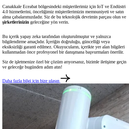
Canakkale Eceabat bölgesindeki müşterilerimiz için IoT ve Endüstri
4.0 hizmetlerini, önceliğimiz müşterilerimizin memnuniyeti ve satın
alma çabalarımızdadır. Siz de bu teknolojik devrimin parçası olun ve
şirketlerinizin
geleceğine yön verin.
Bu içerik yapay zeka tarafından oluşturulmuştur ve yalnızca
bilgilendirme amaçlıdır. İçeriğin doğruluğu, güncelliği veya
eksiksizliği garanti edilmez. Okuyucuların, içerikte yer alan bilgileri
kullanmadan önce profesyonel bir danışmana başvurmaları önerilir.
Siz de işletmenize özel bir çözüm arıyorsanız, bizimle iletişime geçin
ve geleceğe bugünden adım atın!
metlerimiz
İletişim
English
Daha fazla bilgi için bize ulaşın