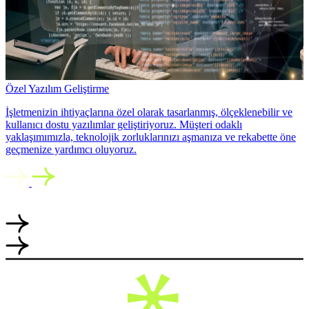
Özel Yazılım Geliştirme
İşletmenizin ihtiyaçlarına özel olarak tasarlanmış, ölçeklenebilir ve
kullanıcı dostu yazılımlar geliştiriyoruz. Müşteri odaklı
yaklaşımımızla, teknolojik zorluklarınızı aşmanıza ve rekabette öne
geçmenize yardımcı oluyoruz.