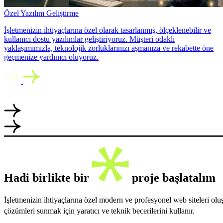
Özel Yazılım Geliştirme
İşletmenizin ihtiyaçlarına özel olarak tasarlanmış, ölçeklenebilir ve
kullanıcı dostu yazılımlar geliştiriyoruz. Müşteri odaklı
yaklaşımımızla, teknolojik zorluklarınızı aşmanıza ve rekabette öne
geçmenize yardımcı oluyoruz.
Hadi birlikte bir
proje başlatalım
İşletmenizin ihtiyaçlarına özel modern ve profesyonel web siteleri ol
çözümleri sunmak için yaratıcı ve teknik becerilerini kullanır.