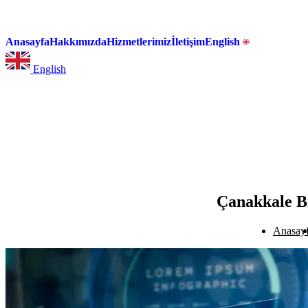
Anasayfa
Hakkımızda
Hizmetlerimiz
İletişim
English
English
Çanakkale Bi
Anasay