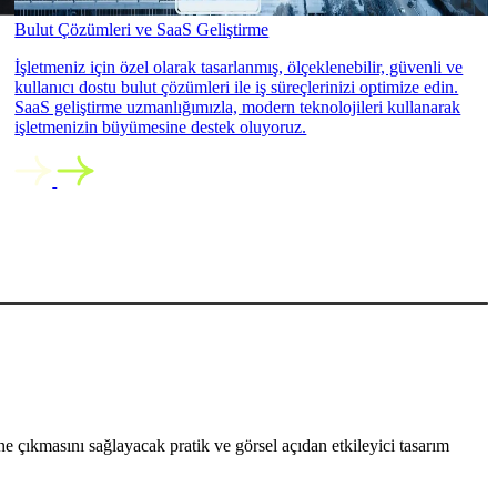
Bulut Çözümleri ve SaaS Geliştirme
İşletmeniz için özel olarak tasarlanmış, ölçeklenebilir, güvenli ve
kullanıcı dostu bulut çözümleri ile iş süreçlerinizi optimize edin.
SaaS geliştirme uzmanlığımızla, modern teknolojileri kullanarak
işletmenizin büyümesine destek oluyoruz.
 çıkmasını sağlayacak pratik ve görsel açıdan etkileyici tasarım