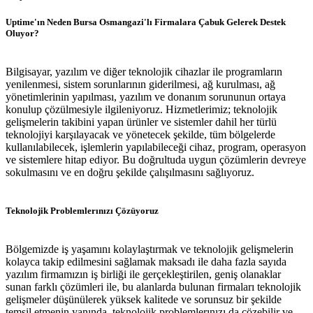
Uptime'ın Neden Bursa Osmangazi'lı Firmalara Çabuk Gelerek Destek
Oluyor?
Bilgisayar, yazılım ve diğer teknolojik cihazlar ile programların
yenilenmesi, sistem sorunlarının giderilmesi, ağ kurulması, ağ
yönetimlerinin yapılması, yazılım ve donanım sorununun ortaya
konulup çözülmesiyle ilgileniyoruz. Hizmetlerimiz; teknolojik
gelişmelerin takibini yapan ürünler ve sistemler dahil her türlü
teknolojiyi karşılayacak ve yönetecek şekilde, tüm bölgelerde
kullanılabilecek, işlemlerin yapılabileceği cihaz, program, operasyon
ve sistemlere hitap ediyor. Bu doğrultuda uygun çözümlerin devreye
sokulmasını ve en doğru şekilde çalışılmasını sağlıyoruz.
Teknolojik Problemlerınızı Çözüyoruz
Bölgemizde iş yaşamını kolaylaştırmak ve teknolojik gelişmelerin
kolayca takip edilmesini sağlamak maksadı ile daha fazla sayıda
yazılım firmamızın iş birliği ile gerçekleştirilen, geniş olanaklar
sunan farklı çözümleri ile, bu alanlarda bulunan firmaları teknolojik
gelişmeler düşünülerek yüksek kalitede ve sorunsuz bir şekilde
temsil etmenin yanında, teknolojik problemlerınızı da çözebilir ve