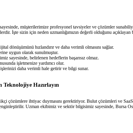
er sayesinde, müşterilerimize profesyonel tavsiyeler ve çözümler sunabi
lerdir. İşte sizin için neden uzmanlığımızın değerli olduğunu açıklayan 
dijital dönüşümünü hızlandırır ve daha verimli olmasını sağlar.
lerine uygun olarak sunulmuştur.
miz sayesinde, belirlenen hedeflerin başarısız olmaz.
onusunda işletmenize yardımcı olur.
işlerinizi daha verimli hale getirir ve bilgi sunar.
an Teknolojiye Hazırlayın
nilikçi çözümlere ihtiyac duymasını gerektiriyor. Bulut çözümleri ve SaaS 
enginleştirilir. Uzman ekibimiz ve sektör bilgisimiz sayesinde, Bursa O