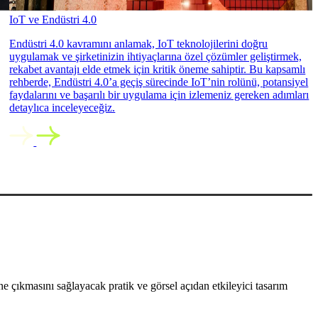
IoT ve Endüstri 4.0
Endüstri 4.0 kavramını anlamak, IoT teknolojilerini doğru
uygulamak ve şirketinizin ihtiyaçlarına özel çözümler geliştirmek,
rekabet avantajı elde etmek için kritik öneme sahiptir. Bu kapsamlı
rehberde, Endüstri 4.0’a geçiş sürecinde IoT’nin rolünü, potansiyel
faydalarını ve başarılı bir uygulama için izlemeniz gereken adımları
detaylıca inceleyeceğiz.
 çıkmasını sağlayacak pratik ve görsel açıdan etkileyici tasarım