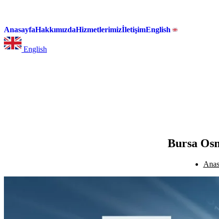
Anasayfa
Hakkımızda
Hizmetlerimiz
İletişim
English
English
Bursa Osm
Anas