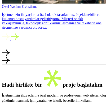
Özel Yazılım Geliştirme
İşletmenizin ihtiyaçlarına özel olarak tasarlanmış, ölçeklenebilir ve
kullanıcı dostu yazılımlar geliştiriyoruz. Müşteri odaklı
yaklaşımımızla, teknolojik zorluklarınızı aşmanıza ve rekabette öne
geçmenize yardımcı oluyoruz.
Hadi birlikte bir
proje başlatalım
İşletmenizin ihtiyaçlarına özel modern ve profesyonel web siteleri ol
çözümleri sunmak için yaratıcı ve teknik becerilerini kullanır.