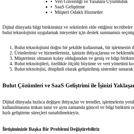
Veri Güvenliği ve Yasalara Uyumluluk
SaaS Geliştirme
Müşteri Odaklı Hizmetler
Dijital dünyada bilgi birikiminiz ve sektörden elde ettiğiniz tecrübel
bulut teknolojisini uygulamak isteyenler için destek sunmamızı seçmiş
Bulut teknolojisini doğru bir şekilde kullanmak, bir işletmenin 
Ürünlerimiz ve hizmetlerimiz, işinizin ihtiyaçlarına ve beklenti
Müşterimiz olmanın kolay olduğundan ve geniş ve bilgi birikimi
Bulut teknolojileri, özellikle ölçülü büyüme ve veri yönetimi k
Bulut teknolojisi, disiplinli olarak geliştirilmiş sistemler sunarak 
Bulut Çözümleri ve SaaS Geliştrimi ile İşinizi Yaklaş
Dijital dünyada hızlıca değişen ihtiyaçlar ve trendler, işletmelerin ye
kullanılmasına imkan tanır ve aynı zamanda güncel ve bilgi birikimi z
hızlı geliştirme süreçleri sunabilmekteyiz.
İletişiminizle Başka Bir Problemi Değiştirebiliriz