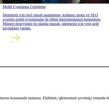
Mobil Uygulama Geliştirme
İşletmeniz için özel olarak tasarlanmış, kullanıcı dostu ve SEO
uyumlu mobil uygulamalar ile dijital dönüşümünüzü hızlandırın.
Müşteri deneyimini ön planda tutarak, işletmeniz için yeni gelir
kaynakları yaratın.
uşturma konusunda uzmanız. Ekibimiz, işletmenizin çevrimiçi ortamda öne