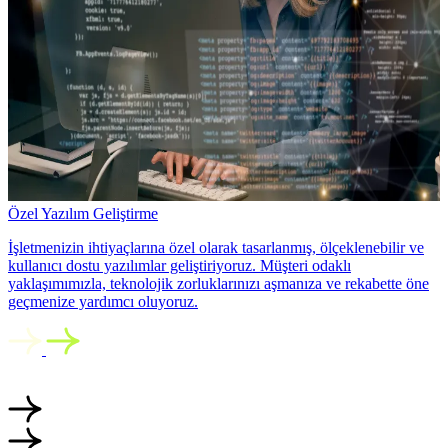
Özel Yazılım Geliştirme
İşletmenizin ihtiyaçlarına özel olarak tasarlanmış, ölçeklenebilir ve
kullanıcı dostu yazılımlar geliştiriyoruz. Müşteri odaklı
yaklaşımımızla, teknolojik zorluklarınızı aşmanıza ve rekabette öne
geçmenize yardımcı oluyoruz.