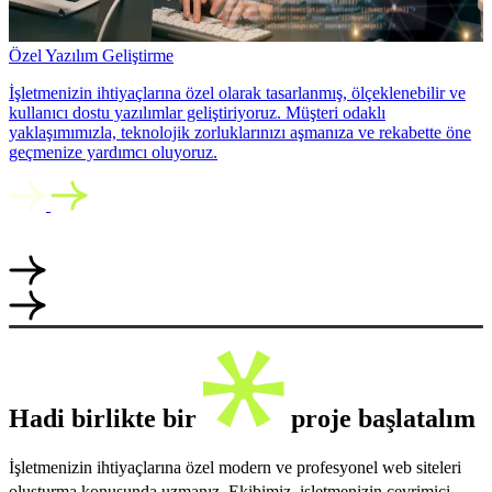
Özel Yazılım Geliştirme
İşletmenizin ihtiyaçlarına özel olarak tasarlanmış, ölçeklenebilir ve
kullanıcı dostu yazılımlar geliştiriyoruz. Müşteri odaklı
yaklaşımımızla, teknolojik zorluklarınızı aşmanıza ve rekabette öne
geçmenize yardımcı oluyoruz.
Hadi birlikte bir
proje başlatalım
İşletmenizin ihtiyaçlarına özel modern ve profesyonel web siteleri
oluşturma konusunda uzmanız. Ekibimiz, işletmenizin çevrimiçi