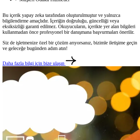
Bu içerik yapay zeka tarafından oluşturulmuştur ve yalnızca
bilgilendirme amaçlıdır. İçeriğin doğruluğu, güncelliği veya
eksiksizliği garanti edilmez. Okuyucuların, içerikte yer alan bilgileri
kullanmadan önce profesyonel bir danışmana başvurmaları önerilir.
Siz de işletmenize özel bir çözüm arıyorsanız, bizimle iletişime geçin
ve geleceğe bugünden adım atın!
Daha fazla bilgi için bize ulaşın
metlerimiz
İletişim
English