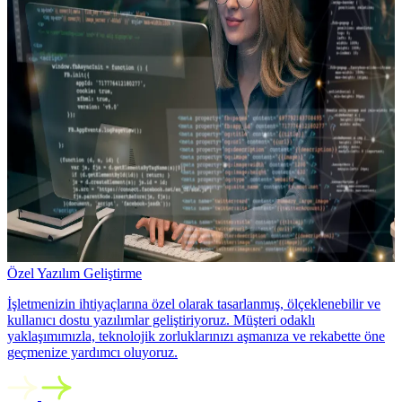
Özel Yazılım Geliştirme
İşletmenizin ihtiyaçlarına özel olarak tasarlanmış, ölçeklenebilir ve
kullanıcı dostu yazılımlar geliştiriyoruz. Müşteri odaklı
yaklaşımımızla, teknolojik zorluklarınızı aşmanıza ve rekabette öne
geçmenize yardımcı oluyoruz.