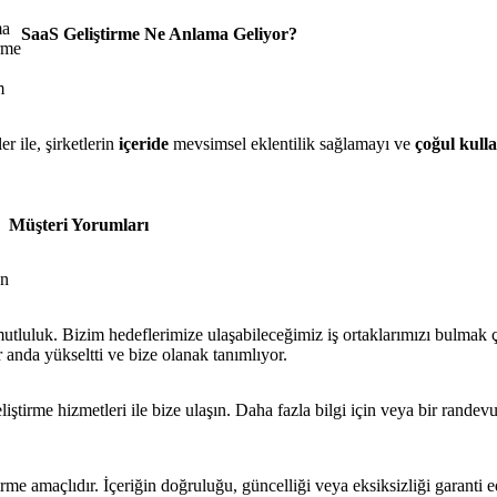
ma
SaaS Geliştirme Ne Anlama Geliyor?
rme
m
r ile, şirketlerin
içeride
mevsimsel eklentilik sağlamayı ve
çoğul kul
Müşteri Yorumları
on
utluluk. Bizim hedeflerimize ulaşabileceğimiz iş ortaklarımızı bulmak ç
 anda yükseltti ve bize olanak tanımlıyor.
liştirme hizmetleri ile bize ulaşın. Daha fazla bilgi için veya bir ran
rme amaçlıdır. İçeriğin doğruluğu, güncelliği veya eksiksizliği garanti 