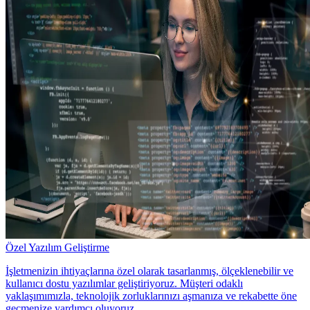
Özel Yazılım Geliştirme
İşletmenizin ihtiyaçlarına özel olarak tasarlanmış, ölçeklenebilir ve
kullanıcı dostu yazılımlar geliştiriyoruz. Müşteri odaklı
yaklaşımımızla, teknolojik zorluklarınızı aşmanıza ve rekabette öne
geçmenize yardımcı oluyoruz.