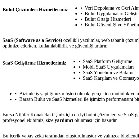
Veri Depolama ve Geri Al
Bulut Çözümleri Hizmetlerimiz
Bulut Uygulamaları Gelişti
Bulut Ortağı Hizmetleri
Bulut Güvenliği ve Yöneti
SaaS (Software as a Service)
özellikli yazılımlar, web tabanlı çözümle
optimize ederken, kullanılabilirlik ve güvenliği arttırır.
SaaS Platform Geliştirme
SaaS Geliştirme Hizmetlerimiz
Mobil SaaS Uygulamaları
SaaS Yönetimi ve Bakımı
SaaS Karşılam ve Otomasy
Bizimle iş yaptığımız müşteri olmak, gerçekten mutluluk ve m
Barsan Bulut ve SaaS hizmetleri ile işimizin performansını bir
Bursa Nilüfer Konak'daki işiniz için en iyi bulut çözümleri ve SaaS ge
profesyonel ekibimiz, size
yardımcı
olunması için hazırdır.
Bu içerik yapay zeka tarafından oluşturulmuştur ve yalnızca bilgilendi