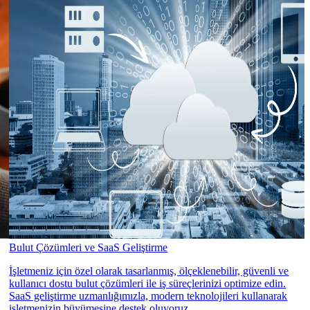
Bulut Çözümleri ve SaaS Geliştirme
İşletmeniz için özel olarak tasarlanmış, ölçeklenebilir, güvenli ve
kullanıcı dostu bulut çözümleri ile iş süreçlerinizi optimize edin.
SaaS geliştirme uzmanlığımızla, modern teknolojileri kullanarak
işletmenizin büyümesine destek oluyoruz.