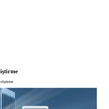
iştirme
liştirme