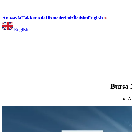
Anasayfa
Hakkımızda
Hizmetlerimiz
İletişim
English
English
Bursa 
A