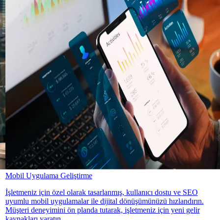
Mobil Uygulama Geliştirme
İşletmeniz için özel olarak tasarlanmış, kullanıcı dostu ve SEO
uyumlu mobil uygulamalar ile dijital dönüşümünüzü hızlandırın.
Müşteri deneyimini ön planda tutarak, işletmeniz için yeni gelir
kaynakları yaratın.