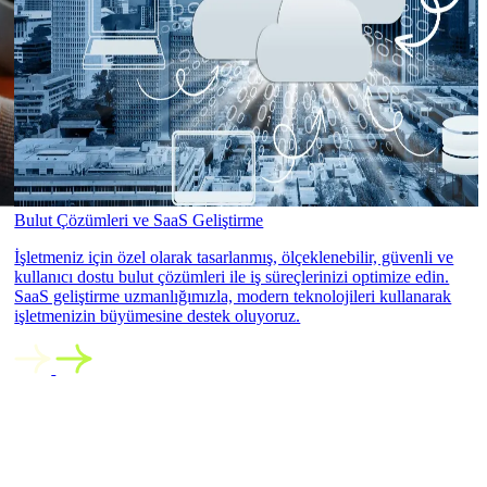
Bulut Çözümleri ve SaaS Geliştirme
İşletmeniz için özel olarak tasarlanmış, ölçeklenebilir, güvenli ve
kullanıcı dostu bulut çözümleri ile iş süreçlerinizi optimize edin.
SaaS geliştirme uzmanlığımızla, modern teknolojileri kullanarak
işletmenizin büyümesine destek oluyoruz.