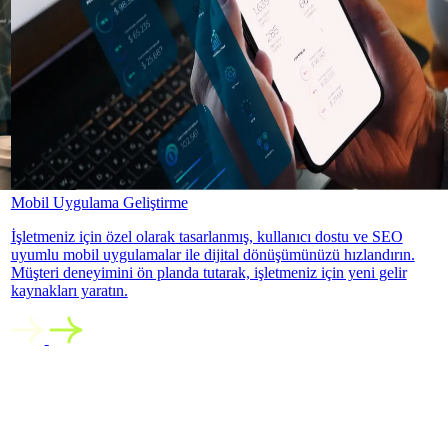
Mobil Uygulama Geliştirme
İşletmeniz için özel olarak tasarlanmış, kullanıcı dostu ve SEO
uyumlu mobil uygulamalar ile dijital dönüşümünüzü hızlandırın.
Müşteri deneyimini ön planda tutarak, işletmeniz için yeni gelir
kaynakları yaratın.