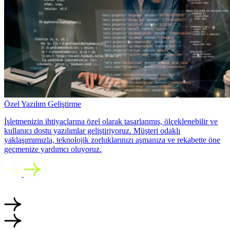
Özel Yazılım Geliştirme
İşletmenizin ihtiyaçlarına özel olarak tasarlanmış, ölçeklenebilir ve
kullanıcı dostu yazılımlar geliştiriyoruz. Müşteri odaklı
yaklaşımımızla, teknolojik zorluklarınızı aşmanıza ve rekabette öne
geçmenize yardımcı oluyoruz.