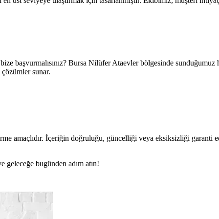
 üst seviyeye ulaştırmak için tasarlanmıştır. Ekibimiz, müşteri ihtiyaçla
bize başvurmalısınız? Bursa Nilüfer Ataevler bölgesinde sunduğumuz hiz
l çözümler sunar.
rme amaçlıdır. İçeriğin doğruluğu, güncelliği veya eksiksizliği garanti 
n ve geleceğe bugünden adım atın!