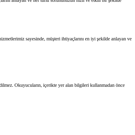
rını anlayan ve her türlü sorununuzun hızlı ve etkili bir şekilde
metlerimiz sayesinde, müşteri ihtiyaçlarını en iyi şekilde anlayan ve
edilmez. Okuyucuların, içerikte yer alan bilgileri kullanmadan önce