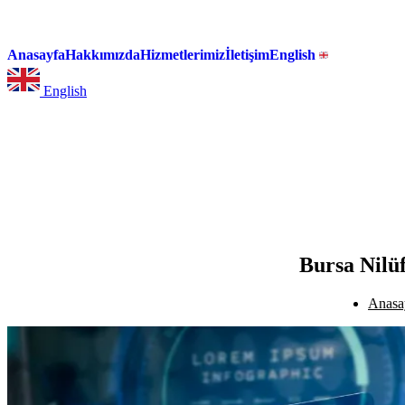
Anasayfa
Hakkımızda
Hizmetlerimiz
İletişim
English
English
Bursa Nilü
Anasa