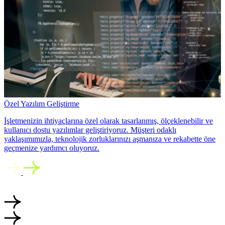
Özel Yazılım Geliştirme
İşletmenizin ihtiyaçlarına özel olarak tasarlanmış, ölçeklenebilir ve
kullanıcı dostu yazılımlar geliştiriyoruz. Müşteri odaklı
yaklaşımımızla, teknolojik zorluklarınızı aşmanıza ve rekabette öne
geçmenize yardımcı oluyoruz.