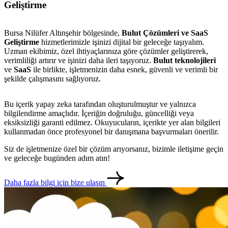
Geliştirme
Bursa Nilüfer Altınşehir bölgesinde,
Bulut Çözümleri ve SaaS
Geliştirme
hizmetlerimizle işinizi dijital bir geleceğe taşıyalım.
Uzman ekibimiz, özel ihtiyaçlarınıza göre çözümler geliştirerek,
verimliliği artırır ve işinizi daha ileri taşıyoruz.
Bulut teknolojileri
ve
SaaS
ile birlikte, işletmenizin daha esnek, güvenli ve verimli bir
şekilde çalışmasını sağlıyoruz.
Bu içerik yapay zeka tarafından oluşturulmuştur ve yalnızca
bilgilendirme amaçlıdır. İçeriğin doğruluğu, güncelliği veya
eksiksizliği garanti edilmez. Okuyucuların, içerikte yer alan bilgileri
kullanmadan önce profesyonel bir danışmana başvurmaları önerilir.
metlerimiz
İletişim
English
Siz de işletmenize özel bir çözüm arıyorsanız, bizimle iletişime geçin
ve geleceğe bugünden adım atın!
Daha fazla bilgi için bize ulaşın