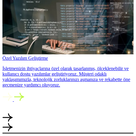
Özel Yazılım Geliştirme
İşletmenizin ihtiyaçlarına özel olarak tasarlanmış, ölçeklenebilir ve
kullanıcı dostu yazılımlar geliştiriyoruz. Müşteri odaklı
yaklaşımımızla, teknolojik zorluklarınızı aşmanıza ve rekabette öne
geçmenize yardımcı oluyoruz.