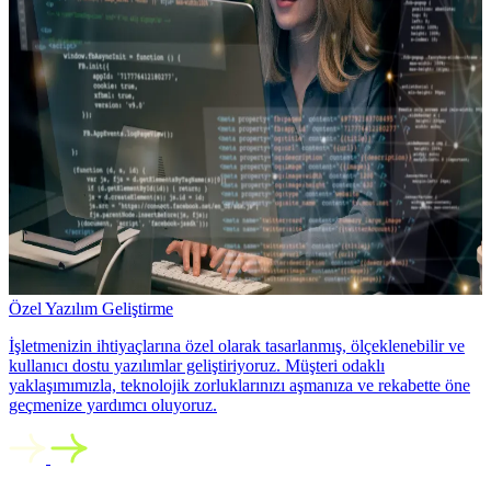
Özel Yazılım Geliştirme
İşletmenizin ihtiyaçlarına özel olarak tasarlanmış, ölçeklenebilir ve
kullanıcı dostu yazılımlar geliştiriyoruz. Müşteri odaklı
yaklaşımımızla, teknolojik zorluklarınızı aşmanıza ve rekabette öne
geçmenize yardımcı oluyoruz.