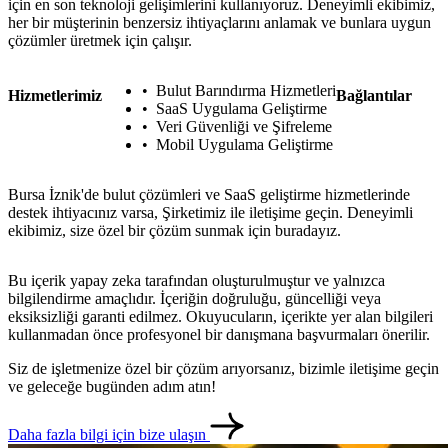
için en son teknoloji gelişimlerini kullanıyoruz. Deneyimli ekibimiz,
her bir müşterinin benzersiz ihtiyaçlarını anlamak ve bunlara uygun
çözümler üretmek için çalışır.
Bulut Barındırma Hizmetleri
Hizmetlerimiz
Bağlantılar
SaaS Uygulama Geliştirme
Veri Güvenliği ve Şifreleme
Mobil Uygulama Geliştirme
Bursa İznik'de bulut çözümleri ve SaaS geliştirme hizmetlerinde
destek ihtiyacınız varsa, Şirketimiz ile iletişime geçin. Deneyimli
ekibimiz, size özel bir çözüm sunmak için buradayız.
Bu içerik yapay zeka tarafından oluşturulmuştur ve yalnızca
bilgilendirme amaçlıdır. İçeriğin doğruluğu, güncelliği veya
eksiksizliği garanti edilmez. Okuyucuların, içerikte yer alan bilgileri
metlerimiz
İletişim
English
kullanmadan önce profesyonel bir danışmana başvurmaları önerilir.
Siz de işletmenize özel bir çözüm arıyorsanız, bizimle iletişime geçin
ve geleceğe bugünden adım atın!
Daha fazla bilgi için bize ulaşın