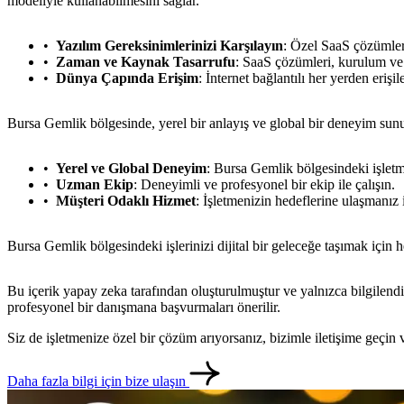
modeliyle kullanabilmesini sağlar.
Yazılım Gereksinimlerinizi Karşılayın
: Özel SaaS çözümleri
Zaman ve Kaynak Tasarrufu
: SaaS çözümleri, kurulum ve
Dünya Çapında Erişim
: İnternet bağlantılı her yerden erişile
Bursa Gemlik bölgesinde, yerel bir anlayış ve global bir deneyim sunu
Yerel ve Global Deneyim
: Bursa Gemlik bölgesindeki işletm
Uzman Ekip
: Deneyimli ve profesyonel bir ekip ile çalışın.
Müşteri Odaklı Hizmet
: İşletmenizin hedeflerine ulaşmanız 
Bursa Gemlik bölgesindeki işlerinizi dijital bir geleceğe taşımak için 
Bu içerik yapay zeka tarafından oluşturulmuştur ve yalnızca bilgilendi
profesyonel bir danışmana başvurmaları önerilir.
Siz de işletmenize özel bir çözüm arıyorsanız, bizimle iletişime geçi
Daha fazla bilgi için bize ulaşın