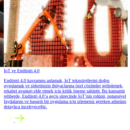
IoT ve Endüstri 4.0
Endüstri 4.0 kavramını anlamak, IoT teknolojilerini doğru
uygulamak ve şirketinizin ihtiyaçlarına özel çözümler geliştirmek,
rekabet avantajı elde etmek için kritik öneme sahiptir. Bu kapsamlı
rehberde, Endüstri 4.0’a geçiş sürecinde IoT’nin rolünü, potansiyel
faydalarını ve başarılı bir uygulama için izlemeniz gereken adımları
detaylıca inceleyeceğiz.