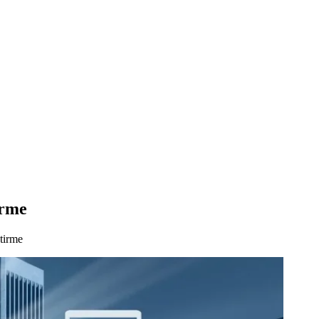
irme
tirme