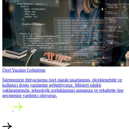
Özel Yazılım Geliştirme
İşletmenizin ihtiyaçlarına özel olarak tasarlanmış, ölçeklenebilir ve
kullanıcı dostu yazılımlar geliştiriyoruz. Müşteri odaklı
yaklaşımımızla, teknolojik zorluklarınızı aşmanıza ve rekabette öne
geçmenize yardımcı oluyoruz.