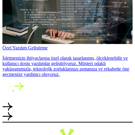
Özel Yazılım Geliştirme
İşletmenizin ihtiyaçlarına özel olarak tasarlanmış, ölçeklenebilir ve
kullanıcı dostu yazılımlar geliştiriyoruz. Müşteri odaklı
yaklaşımımızla, teknolojik zorluklarınızı aşmanıza ve rekabette öne
geçmenize yardımcı oluyoruz.