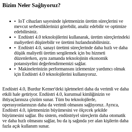
Bizim Neler Sağlıyoruz?
IoT cihazları sayesinde işletmenizin üretim süreçlerini ve
mevcut serbestliklerinizi görebilir, analiz edebilir ve optimize
edebilirsiniz.
Endüstri 4.0 teknolojilerini kullanarak, üretim süreçlerindeki
maliyetleri düşürebilir ve üretimi hızlandırabilirsiniz.
Endüstri 4.0, sanayi üretimi süreçlerinde daha hızlı ve daha
düşük maliyetli üretim sergilemek için bu hizmeti
düzenlerken, aynı zamanda teknolojinin ekonomik
metlerimiz
İletişim
English
potansiyelini değerlendirmemizi sağlar.
Makinelerinizin performansını izlemenize yardımcı olmak
için Endüstri 4.0 teknolojilerini kullanıyoruz.
Endüstri 4.0, Burdur Kemer'deki işletmeleri daha da verimli ve daha
etkili hale getiriyor. Endüstri 4.0, kurumsal kimliğinizin ve
ihtiyaçlarınıza çözüm sunar. Tüm bu teknolojilerle,
operasyonlarınızın daha da verimli olmasını sağlıyoruz. Ayrıca,
Endüstri 4.0, işletmenizin büyümesini ve ölçecek şekilde
büyümesini sağlar. Bu sistem, endüstriyel süreçlerin daha otomatik
ve daha hızlı olmasını sağlar, bu da iş sağında yer alan kişilerin daha
fazla açık kullanım sunar.