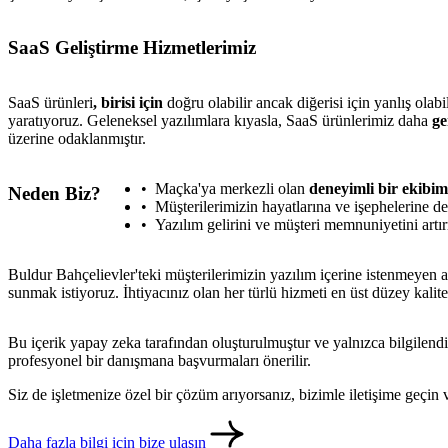
SaaS Geliştirme Hizmetlerimiz
SaaS ürünleri
, birisi için
doğru olabilir ancak diğerisi için yanlış olab
yaratıyoruz. Geleneksel yazılımlara kıyasla, SaaS ürünlerimiz daha
ge
üzerine odaklanmıştır.
Maçka'ya merkezli olan
deneyimli bir ekibim
Neden Biz?
Müşterilerimizin hayatlarına ve işephelerine de
Yazılım gelirini ve müşteri memnuniyetini artır
Buldur Bahçelievler'teki müşterilerimizin yazılım içerine istenmeyen ar
sunmak istiyoruz. İhtiyacınız olan her türlü hizmeti en üst düzey kalit
Bu içerik yapay zeka tarafından oluşturulmuştur ve yalnızca bilgilendi
profesyonel bir danışmana başvurmaları önerilir.
Siz de işletmenize özel bir çözüm arıyorsanız, bizimle iletişime geçi
Daha fazla bilgi için bize ulaşın