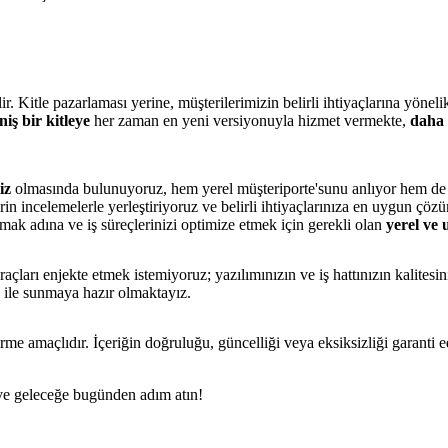
ilir. Kitle pazarlaması yerine, müşterilerimizin belirli ihtiyaçlarına yön
niş bir kitleye
her zaman en yeni versiyonuyla hizmet vermekte,
daha 
iz
olmasında bulunuyoruz, hem yerel müşteriporte'sunu anlıyor hem de ul
rin incelemelerle yerleştiriyoruz ve belirli ihtiyaçlarınıza en uygun çöz
mak adına ve iş süreçlerinizi optimize etmek için gerekli olan
yerel ve 
açları enjekte etmek istemiyoruz; yazılımınızın ve iş hattınızın kalites
e ile sunmaya hazır olmaktayız.
rme amaçlıdır. İçeriğin doğruluğu, güncelliği veya eksiksizliği garanti 
n ve geleceğe bugünden adım atın!