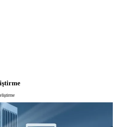
iştirme
liştirme