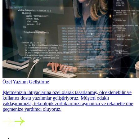
Özel Yazılım Geliştirme
İşletmenizin ihtiyaçlarına özel olarak tasarlanmış, ölçeklenebilir ve
kullanıcı dostu yazılımlar geliştiriyoruz. Müşteri odaklı
yaklaşımımızla, teknolojik zorluklarınızı aşmanıza ve rekabette öne
geçmenize yardımcı oluyoruz.