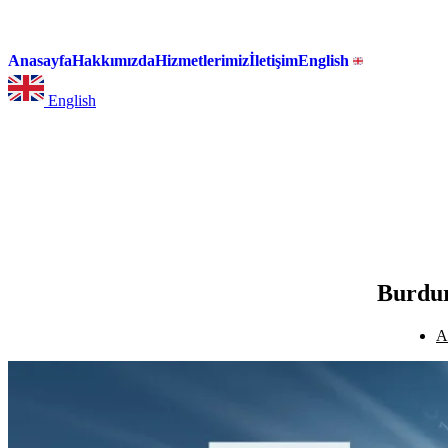
Anasayfa
Hakkımızda
Hizmetlerimiz
İletişim
English
English
Burdur
A