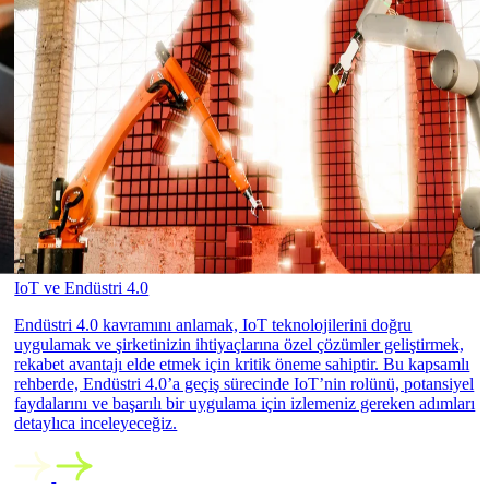
IoT ve Endüstri 4.0
Endüstri 4.0 kavramını anlamak, IoT teknolojilerini doğru
uygulamak ve şirketinizin ihtiyaçlarına özel çözümler geliştirmek,
rekabet avantajı elde etmek için kritik öneme sahiptir. Bu kapsamlı
rehberde, Endüstri 4.0’a geçiş sürecinde IoT’nin rolünü, potansiyel
faydalarını ve başarılı bir uygulama için izlemeniz gereken adımları
detaylıca inceleyeceğiz.