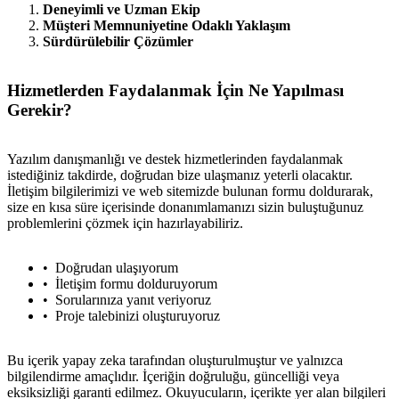
Deneyimli ve Uzman Ekip
Müşteri Memnuniyetine Odaklı Yaklaşım
Sürdürülebilir Çözümler
Hizmetlerden Faydalanmak İçin Ne Yapılması
Gerekir?
Yazılım danışmanlığı ve destek hizmetlerinden faydalanmak
istediğiniz takdirde, doğrudan bize ulaşmanız yeterli olacaktır.
İletişim bilgilerimizi ve web sitemizde bulunan formu doldurarak,
size en kısa süre içerisinde donanımlamanızı sizin buluştuğunuz
problemlerini çözmek için hazırlayabiliriz.
Doğrudan ulaşıyorum
İletişim formu dolduruyorum
Sorularınıza yanıt veriyoruz
Proje talebinizi oluşturuyoruz
metlerimiz
İletişim
English
Bu içerik yapay zeka tarafından oluşturulmuştur ve yalnızca
bilgilendirme amaçlıdır. İçeriğin doğruluğu, güncelliği veya
eksiksizliği garanti edilmez. Okuyucuların, içerikte yer alan bilgileri