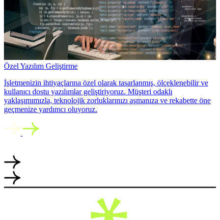
Özel Yazılım Geliştirme
İşletmenizin ihtiyaçlarına özel olarak tasarlanmış, ölçeklenebilir ve
kullanıcı dostu yazılımlar geliştiriyoruz. Müşteri odaklı
yaklaşımımızla, teknolojik zorluklarınızı aşmanıza ve rekabette öne
geçmenize yardımcı oluyoruz.