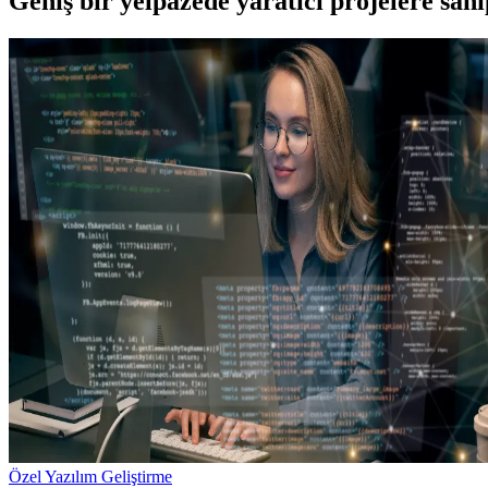
Geniş bir yelpazede yaratıcı projelere
sah
Özel Yazılım Geliştirme