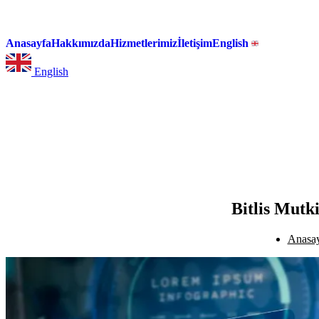
Anasayfa
Hakkımızda
Hizmetlerimiz
İletişim
English
English
Bitlis Mutk
Anasa