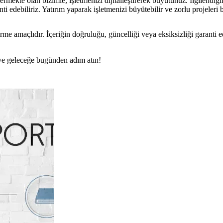
mekte olan bizimle, işletmenizi dijitalleştirerek büyütünüz. İlgilendiğin
 edebiliriz. Yatırım yaparak işletmenizi büyütebilir ve zorlu projeleri b
rme amaçlıdır. İçeriğin doğruluğu, güncelliği veya eksiksizliği garanti 
n ve geleceğe bugünden adım atın!