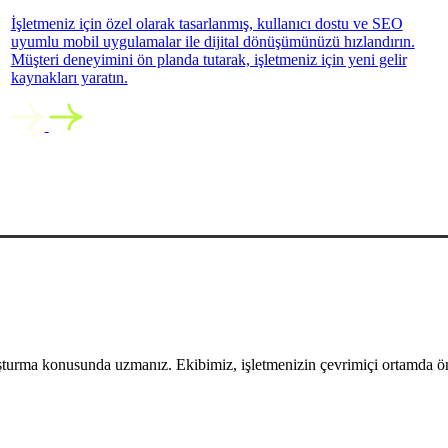
İşletmeniz için özel olarak tasarlanmış, kullanıcı dostu ve SEO
uyumlu mobil uygulamalar ile dijital dönüşümünüzü hızlandırın.
Müşteri deneyimini ön planda tutarak, işletmeniz için yeni gelir
kaynakları yaratın.
uşturma konusunda uzmanız. Ekibimiz, işletmenizin çevrimiçi ortamda öne