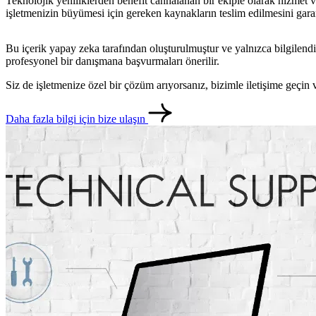
Teknolojik yeniliklerden benefit cánhalanan bir ekiple olarak hizmet ver
işletmenizin büyümesi için gereken kaynakların teslim edilmesini garanti
Bu içerik yapay zeka tarafından oluşturulmuştur ve yalnızca bilgilendi
profesyonel bir danışmana başvurmaları önerilir.
Siz de işletmenize özel bir çözüm arıyorsanız, bizimle iletişime geçi
Daha fazla bilgi için bize ulaşın