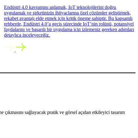
Endüstri 4.0 kavramını anlamak, IoT teknolojilerini doğru
uygulamak ve şirketinizin ihtiyaçlarına özel çözümler geliştirmek,
rekabet avantajı elde etmek için kritik öneme sahiptir. Bu kapsamlı
rehberde, Endüstri 4.0’a geçiş sürecinde IoT’nin rolünü, potansiyel
faydalarını ve başarılı bir uygulama için izlemeniz gereken adımları
detaylıca inceleyeceğiz.
 çıkmasını sağlayacak pratik ve görsel açıdan etkileyici tasarım