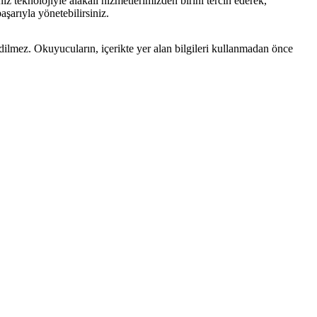
iz teknolojiyle alakalı hizmetlerimizden birini tercih ederek,
aşarıyla yönetebilirsiniz.
edilmez. Okuyucuların, içerikte yer alan bilgileri kullanmadan önce