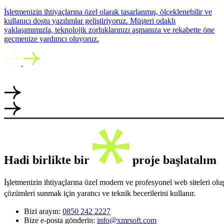
İşletmenizin ihtiyaçlarına özel olarak tasarlanmış, ölçeklenebilir ve
kullanıcı dostu yazılımlar geliştiriyoruz. Müşteri odaklı
yaklaşımımızla, teknolojik zorluklarınızı aşmanıza ve rekabette öne
geçmenize yardımcı oluyoruz.
Hadi birlikte bir
proje başlatalım
İşletmenizin ihtiyaçlarına özel modern ve profesyonel web siteleri ol
çözümleri sunmak için yaratıcı ve teknik becerilerini kullanır.
Bizi arayın:
0850 242 2227
Bize e-posta gönderin:
info@xmrsoft.com