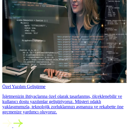
Özel Yazılım Geliştirme
İşletmenizin ihtiyaçlarına özel olarak tasarlanmış, ölçeklenebilir ve
kullanıcı dostu yazılımlar geliştiriyoruz. Müşteri odaklı
yaklaşımımızla, teknolojik zorluklarınızı aşmanıza ve rekabette öne
geçmenize yardımcı oluyoruz.