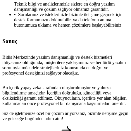
Teknik bilgi ve analizlerimizle sizlere en doğru yazılım
danışmanlığı ve çözüm sağlıyor olmamız garantidir.
Sorularınız ve isteklerinizle bizimle iletişime geçmek için
destek formumuzu doldurabilir, ya da telefonu arama
butonumuza tıklama ve hemen çözümlere başlayabilirsiniz.
Sonuç
Bitlis Merkezinde yazılım danışmanlığı ve destek hizmetleri
ihtiyacınız olduğunda, müşterilere yaklaşımınız ve her türlü yazılım
sorunuyla mücadele stratejileriniz konusunda en doğru ve
profesyonel desteğinizi sağlayor olacağız.
Bu içerik yapay zeka tarafından oluşturulmuştur ve yalnızca
bilgilendirme amaçlıdır. İçeriğin doğruluğu, güncelliği veya
eksiksizliği garanti edilmez. Okuyucuların, içerikte yer alan bilgileri
metlerimiz
İletişim
English
kullanmadan önce profesyonel bir danışmana başvurmaları önerilir.
Siz de işletmenize özel bir çözüm arıyorsanız, bizimle iletişime geçin
ve geleceğe bugünden adım atın!