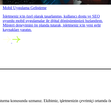
Mobil Uygulama Geliştirme
İşletmeniz için özel olarak tasarlanmış, kullanıcı dostu ve SEO
uyumlu mobil uygulamalar ile dijital dönüşümünüzü hızlandırın.
Müşteri deneyimini ön planda tutarak, işletmeniz için yeni gelir
kaynakları yaratın.
uşturma konusunda uzmanız. Ekibimiz, işletmenizin çevrimiçi ortamda öne