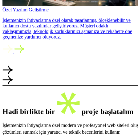
Özel Yazılım Geliştirme
İşletmenizin ihtiyaçlarına özel olarak tasarlanmış, ölçeklenebilir ve
kullanıcı dostu yazılımlar geliştiriyoruz. Müşteri odaklı
yaklaşımımızla, teknolojik zorluklarınızı aşmanıza ve rekabette öne
geçmenize yardımcı oluyoruz.
Hadi birlikte bir
proje başlatalım
İşletmenizin ihtiyaçlarına özel modern ve profesyonel web siteleri ol
çözümleri sunmak için yaratıcı ve teknik becerilerini kullanır.