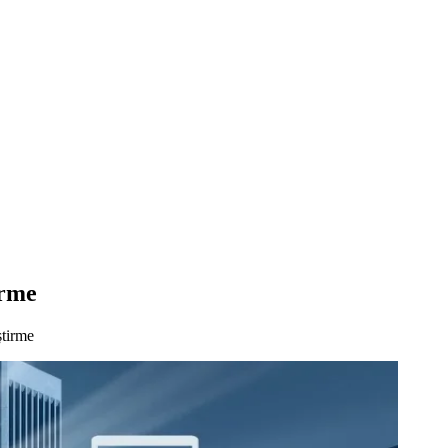
irme
tirme