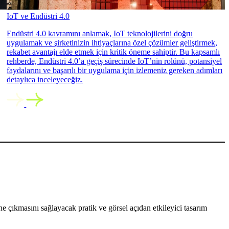
IoT ve Endüstri 4.0
Endüstri 4.0 kavramını anlamak, IoT teknolojilerini doğru
uygulamak ve şirketinizin ihtiyaçlarına özel çözümler geliştirmek,
rekabet avantajı elde etmek için kritik öneme sahiptir. Bu kapsamlı
rehberde, Endüstri 4.0’a geçiş sürecinde IoT’nin rolünü, potansiyel
faydalarını ve başarılı bir uygulama için izlemeniz gereken adımları
detaylıca inceleyeceğiz.
 çıkmasını sağlayacak pratik ve görsel açıdan etkileyici tasarım