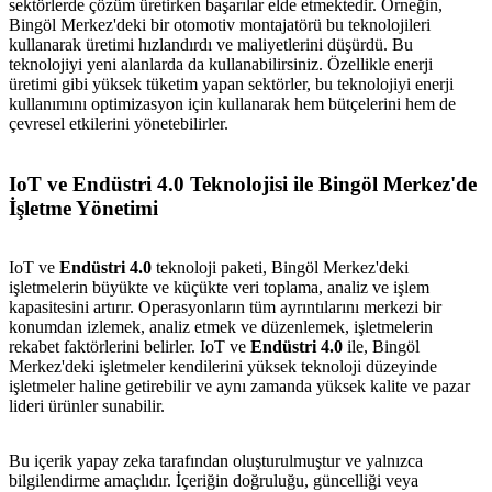
sektörlerde çözüm üretirken başarılar elde etmektedir. Örneğin,
Bingöl Merkez'deki bir otomotiv montajatörü bu teknolojileri
kullanarak üretimi hızlandırdı ve maliyetlerini düşürdü. Bu
teknolojiyi yeni alanlarda da kullanabilirsiniz. Özellikle enerji
üretimi gibi yüksek tüketim yapan sektörler, bu teknolojiyi enerji
kullanımını optimizasyon için kullanarak hem bütçelerini hem de
çevresel etkilerini yönetebilirler.
IoT ve Endüstri 4.0 Teknolojisi ile Bingöl Merkez'de
İşletme Yönetimi
IoT ve
Endüstri 4.0
teknoloji paketi, Bingöl Merkez'deki
işletmelerin büyükte ve küçükte veri toplama, analiz ve işlem
kapasitesini artırır. Operasyonların tüm ayrıntılarını merkezi bir
konumdan izlemek, analiz etmek ve düzenlemek, işletmelerin
rekabet faktörlerini belirler. IoT ve
Endüstri 4.0
ile, Bingöl
Merkez'deki işletmeler kendilerini yüksek teknoloji düzeyinde
işletmeler haline getirebilir ve aynı zamanda yüksek kalite ve pazar
lideri ürünler sunabilir.
metlerimiz
İletişim
English
Bu içerik yapay zeka tarafından oluşturulmuştur ve yalnızca
bilgilendirme amaçlıdır. İçeriğin doğruluğu, güncelliği veya