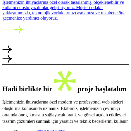
İşletmenizin ihtiyaçlarına özel olarak tasarlanmış, ölçeklenebilir ve
kullanıcı dostu yazılımlar geliştiriyoruz. Müşteri odaklı
yaklaşımımızla, teknolojik zorluklarınızı aşmanıza ve rekabette öne
geçmenize yardımcı oluyoruz.
Hadi birlikte bir
proje başlatalım
İşletmenizin ihtiyaçlarına özel modern ve profesyonel web siteleri
oluşturma konusunda uzmanız. Ekibimiz, işletmenizin çevrimiçi
ortamda öne çıkmasını sağlayacak pratik ve görsel açıdan etkileyici
tasarım çözümleri sunmak için yaratıcı ve teknik becerilerini kullanır.