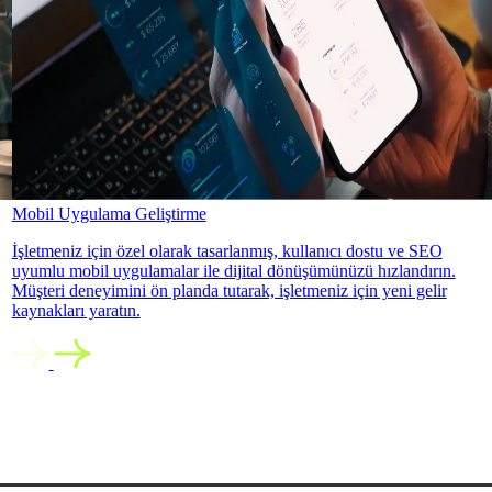
Mobil Uygulama Geliştirme
İşletmeniz için özel olarak tasarlanmış, kullanıcı dostu ve SEO
uyumlu mobil uygulamalar ile dijital dönüşümünüzü hızlandırın.
Müşteri deneyimini ön planda tutarak, işletmeniz için yeni gelir
kaynakları yaratın.