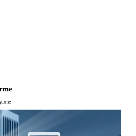
irme
ştirme