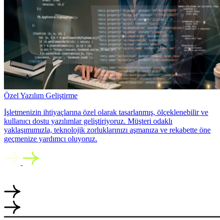
Özel Yazılım Geliştirme
İşletmenizin ihtiyaçlarına özel olarak tasarlanmış, ölçeklenebilir ve
kullanıcı dostu yazılımlar geliştiriyoruz. Müşteri odaklı
yaklaşımımızla, teknolojik zorluklarınızı aşmanıza ve rekabette öne
geçmenize yardımcı oluyoruz.